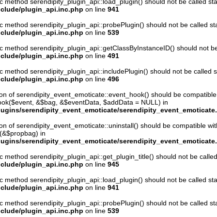
ic method serendipity_plugin_api::load_plugin() should not be called stat
clude/plugin_api.inc.php
on line
941
ic method serendipity_plugin_api::probePlugin() should not be called stat
clude/plugin_api.inc.php
on line
539
ic method serendipity_plugin_api::getClassByInstanceID() should not be c
clude/plugin_api.inc.php
on line
491
ic method serendipity_plugin_api::includePlugin() should not be called st
clude/plugin_api.inc.php
on line
496
ion of serendipity_event_emoticate::event_hook() should be compatible
hook($event, &$bag, &$eventData, $addData = NULL) in
ugins/serendipity_event_emoticate/serendipity_event_emoticate
ion of serendipity_event_emoticate::uninstall() should be compatible wit
l(&$propbag) in
ugins/serendipity_event_emoticate/serendipity_event_emoticate
ic method serendipity_plugin_api::get_plugin_title() should not be called 
clude/plugin_api.inc.php
on line
945
ic method serendipity_plugin_api::load_plugin() should not be called stat
clude/plugin_api.inc.php
on line
941
ic method serendipity_plugin_api::probePlugin() should not be called stat
clude/plugin_api.inc.php
on line
539