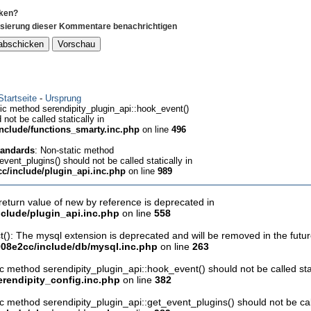
ken?
isierung dieser Kommentare benachrichtigen
Startseite
-
Ursprung
tic method serendipity_plugin_api::hook_event()
 not be called statically in
nclude/functions_smarty.inc.php
on line
496
tandards
: Non-static method
event_plugins() should not be called statically in
c/include/plugin_api.inc.php
on line
989
 return value of new by reference is deprecated in
clude/plugin_api.inc.php
on line
558
(): The mysql extension is deprecated and will be removed in the futu
08e2cc/include/db/mysql.inc.php
on line
263
ic method serendipity_plugin_api::hook_event() should not be called stat
rendipity_config.inc.php
on line
382
ic method serendipity_plugin_api::get_event_plugins() should not be call