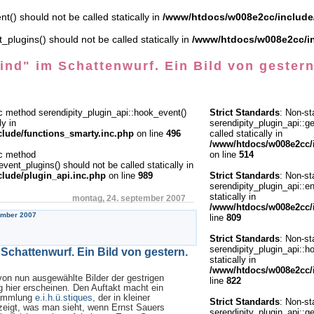
t() should not be called statically in
/www/htdocs/w008e2cc/include/
plugins() should not be called statically in
/www/htdocs/w008e2cc/in
ind" im Schattenwurf. Ein Bild von gestern
ic method serendipity_plugin_api::hook_event()
Strict Standards
: Non-st
ly in
serendipity_plugin_api::g
lude/functions_smarty.inc.php
on line
496
called statically in
/www/htdocs/w008e2cc/i
ic method
on line
514
event_plugins() should not be called statically in
lude/plugin_api.inc.php
on line
989
Strict Standards
: Non-st
serendipity_plugin_api::e
statically in
montag, 24. september 2007
/www/htdocs/w008e2cc/i
ember 2007
line
809
Strict Standards
: Non-st
serendipity_plugin_api::h
Schattenwurf. Ein Bild von gestern.
statically in
/www/htdocs/w008e2cc/i
on nun ausgewählte Bilder der gestrigen
line
822
 hier erscheinen. Den Auftakt macht ein
sammlung
e.i.h.ü.stiques
, der in kleiner
Strict Standards
: Non-st
zeigt, was man sieht, wenn Ernst Sauers
serendipity_plugin_api::g