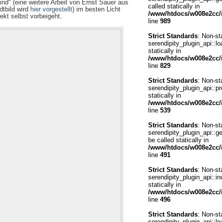
ind" (eine weitere Arbeit von Ernst Sauer aus
called statically in
dtbild wird
hier vorgestellt
) im besten Licht
/www/htdocs/w008e2cc/i
ekt selbst vorbeigeht.
line
989
Strict Standards
: Non-st
serendipity_plugin_api::lo
statically in
/www/htdocs/w008e2cc/i
line
829
Strict Standards
: Non-st
serendipity_plugin_api::pr
statically in
/www/htdocs/w008e2cc/i
line
539
Strict Standards
: Non-st
serendipity_plugin_api::g
be called statically in
/www/htdocs/w008e2cc/i
line
491
Strict Standards
: Non-st
serendipity_plugin_api::in
statically in
/www/htdocs/w008e2cc/i
line
496
Strict Standards
: Non-st
serendipity_plugin_api::lo