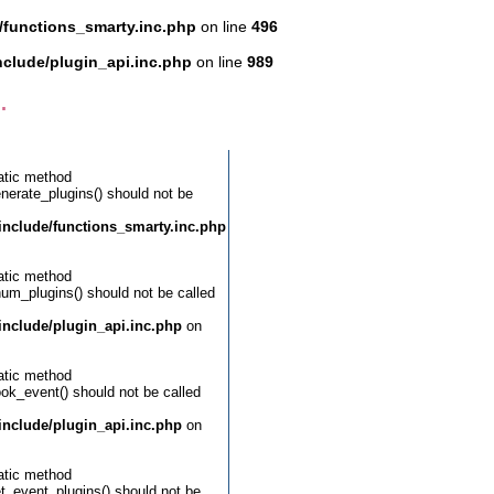
functions_smarty.inc.php
on line
496
clude/plugin_api.inc.php
on line
989
.
atic method
enerate_plugins() should not be
nclude/functions_smarty.inc.php
atic method
num_plugins() should not be called
nclude/plugin_api.inc.php
on
atic method
ook_event() should not be called
nclude/plugin_api.inc.php
on
atic method
et_event_plugins() should not be