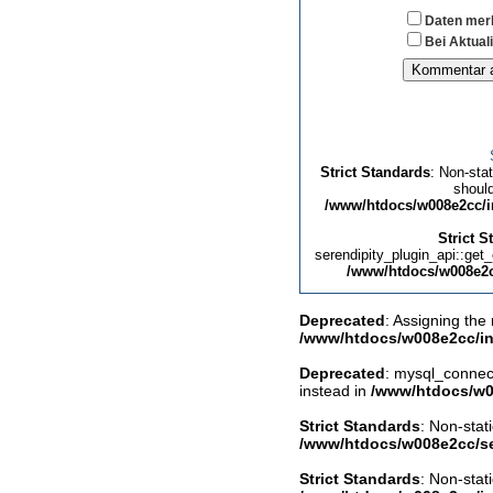
Daten mer
Bei Aktual
Strict Standards
: Non-sta
should
/www/htdocs/w008e2cc/i
Strict S
serendipity_plugin_api::get_
/www/htdocs/w008e2c
Deprecated
: Assigning the
/www/htdocs/w008e2cc/in
Deprecated
: mysql_connect
instead in
/www/htdocs/w0
Strict Standards
: Non-stat
/www/htdocs/w008e2cc/se
Strict Standards
: Non-stat