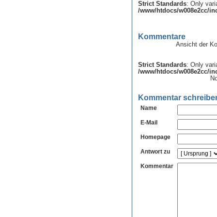
Strict Standards
: Only var
/www/htdocs/w008e2cc/inc
Kommentare
Ansicht der K
Strict Standards
: Only var
/www/htdocs/w008e2cc/inc
No
Kommentar schreibe
Name
E-Mail
Homepage
Antwort zu
Kommentar