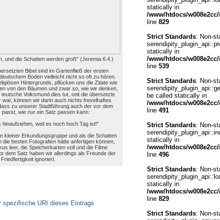
statically in
/www/htdocs/w008e2cc/i
line
829
Strict Standards
: Non-st
serendipity_plugin_api::pr
statically in
/www/htdocs/w008e2cc/i
en, und die Schatten werden groß" (Jeremia 6.4.)
line
539
bersetzten Bibel sind im Gartenfließ der ersten
 deutschem Boden vielleicht nicht so oft zu hören.
Strict Standards
: Non-st
ligiösen Hintergrunds, pflücken uns die Zitate wie
serendipity_plugin_api::g
ben von den Bäumen und zwar so, wie wir denken,
teutsche Volksmund dies tut, seit die übersetzte
be called statically in
ar war, können wir darin auch nichts frevelhaftes
/www/htdocs/w008e2cc/i
dass zu unserer Stadtführung auch der vor dem
line
491
 passt, wie nur ein Satz passen kann:
 hinaufziehen, weil es noch hoch Tag ist!"
Strict Standards
: Non-st
serendipity_plugin_api::in
in kleiner Erkundungsgruppe und als die Schatten
statically in
die besten Fotografien hätte anfertigen können,
/www/htdocs/w008e2cc/i
us leer, die Speicherkarten voll und die Filme
vor dem Satz haben wir allerdings als Freunde der
line
496
Friedfertigkeit ignoriert.
Strict Standards
: Non-st
serendipity_plugin_api::lo
statically in
/www/htdocs/w008e2cc/i
line
829
r spezifische URI dieses Eintrags
Strict Standards
: Non-st