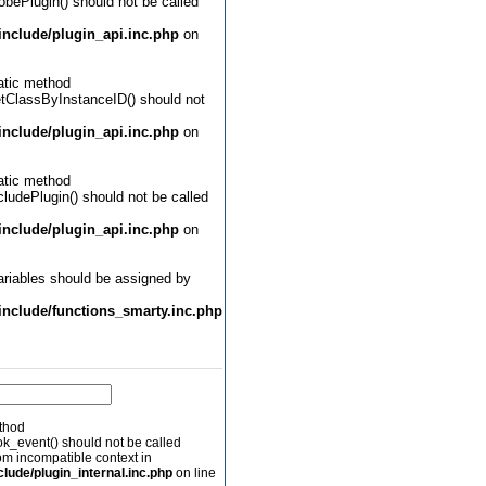
obePlugin() should not be called
nclude/plugin_api.inc.php
on
atic method
etClassByInstanceID() should not
nclude/plugin_api.inc.php
on
atic method
cludePlugin() should not be called
nclude/plugin_api.inc.php
on
ariables should be assigned by
nclude/functions_smarty.inc.php
ethod
ok_event() should not be called
rom incompatible context in
ude/plugin_internal.inc.php
on line