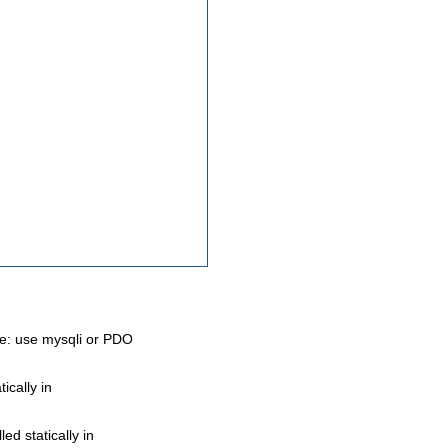
re: use mysqli or PDO
ically in
ed statically in