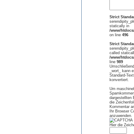
Strict Standa
serendipity_pl
statically in
/www/htdocs/
on line
496
Strict Standa
serendipity_pl
called statical
/www/htdocs/
line
989
Umschließende
_wort_ kann e
Standard-Text 
konvertiert.
Um maschinel
Spamkommentar
dargestellten
die Zeichenfo
Kommentar an
Ihr Browser C
anzuwenden.
Hier die Zeic