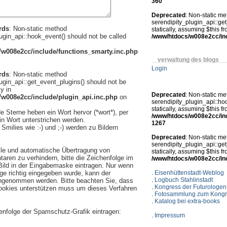
360
Deprecated
: Non-static m
serendipity_plugin_api::get
rds
: Non-static method
statically, assuming $this f
ugin_api::hook_event() should not be called
/www/htdocs/w008e2cc/inc
w008e2cc/include/functions_smarty.inc.php
verwaltung des blogs
Login
rds
: Non-static method
ugin_api::get_event_plugins() should not be
ly in
Deprecated
: Non-static m
w008e2cc/include/plugin_api.inc.php
on
serendipity_plugin_api::ho
statically, assuming $this f
 Sterne heben ein Wort hervor (*wort*), per
/www/htdocs/w008e2cc/incl
in Wort unterstrichen werden.
1267
Smilies wie :-) und ;-) werden zu Bildern
Deprecated
: Non-static m
serendipity_plugin_api::get
le und automatische Übertragung von
statically, assuming $this f
en zu verhindern, bitte die Zeichenfolge im
/www/htdocs/w008e2cc/inc
 Bild in der Eingabemaske eintragen. Nur wenn
.
Eisenhüttenstadt-Weblog
lge richtig eingegeben wurde, kann der
.
Logbuch Stahlinstadt
genommen werden. Bitte beachten Sie, dass
.
Kongress der Futurologen
ookies unterstützen muss um dieses Verfahren
.
Fotosammlung zum Kongr
.
Katalog bei extra-books
henfolge der Spamschutz-Grafik eintragen:
.
Impressum