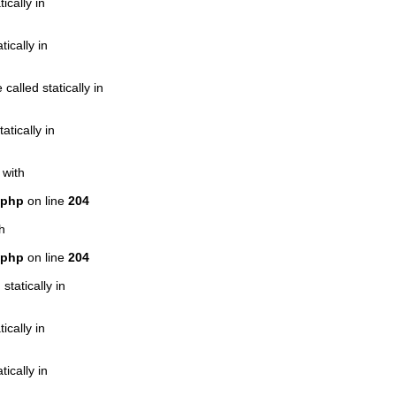
ically in
ically in
alled statically in
atically in
 with
.php
on line
204
h
.php
on line
204
statically in
ically in
ically in