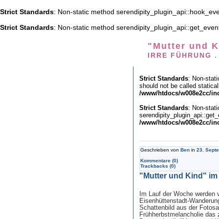
Strict Standards
: Non-static method serendipity_plugin_api::hook_even
Strict Standards
: Non-static method serendipity_plugin_api::get_event_
"Mutter und K
IRRE FÜHRUNG .
Strict Standards
: Non-stat
should not be called statical
/www/htdocs/w008e2cc/inc
Strict Standards
: Non-stat
serendipity_plugin_api::get_
/www/htdocs/w008e2cc/inc
Geschrieben von
Ben
in
23. Sept
Kommentare (0)
Trackbacks (0)
"Mutter und Kind" im 
Im Lauf der Woche werden v
Eisenhüttenstadt-Wanderung
Schattenbild aus der Foto
Frühherbstmelancholie das 