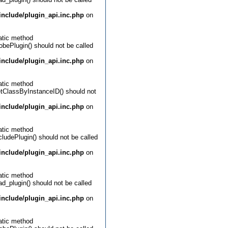
nclude/plugin_api.inc.php
on
atic method
obePlugin() should not be called
nclude/plugin_api.inc.php
on
atic method
etClassByInstanceID() should not
nclude/plugin_api.inc.php
on
atic method
cludePlugin() should not be called
nclude/plugin_api.inc.php
on
atic method
ad_plugin() should not be called
nclude/plugin_api.inc.php
on
atic method