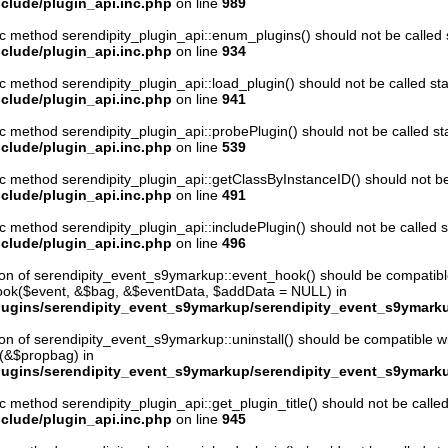
clude/plugin_api.inc.php
on line
989
ic method serendipity_plugin_api::enum_plugins() should not be called st
clude/plugin_api.inc.php
on line
934
ic method serendipity_plugin_api::load_plugin() should not be called stat
clude/plugin_api.inc.php
on line
941
ic method serendipity_plugin_api::probePlugin() should not be called stat
clude/plugin_api.inc.php
on line
539
ic method serendipity_plugin_api::getClassByInstanceID() should not be c
clude/plugin_api.inc.php
on line
491
ic method serendipity_plugin_api::includePlugin() should not be called st
clude/plugin_api.inc.php
on line
496
ion of serendipity_event_s9ymarkup::event_hook() should be compatibl
hook($event, &$bag, &$eventData, $addData = NULL) in
ugins/serendipity_event_s9ymarkup/serendipity_event_s9ymark
ion of serendipity_event_s9ymarkup::uninstall() should be compatible w
l(&$propbag) in
ugins/serendipity_event_s9ymarkup/serendipity_event_s9ymark
ic method serendipity_plugin_api::get_plugin_title() should not be called 
clude/plugin_api.inc.php
on line
945