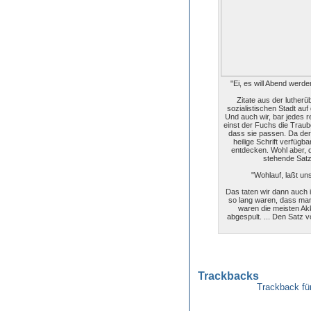
"Ei, es will Abend werd
Zitate aus der lutherü
sozialistischen Stadt auf
Und auch wir, bar jedes re
einst der Fuchs die Trau
dass sie passen. Da der 
heilige Schrift verfügb
entdecken. Wohl aber, 
stehende Satz
"Wohlauf, laßt uns
Das taten wir dann auch 
so lang waren, dass man 
waren die meisten Akk
abgespult. ... Den Satz 
Trackbacks
Trackback fü