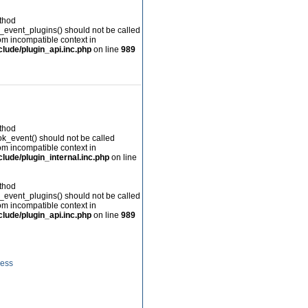
ethod
_event_plugins() should not be called
rom incompatible context in
lude/plugin_api.inc.php
on line
989
ethod
ok_event() should not be called
rom incompatible context in
ude/plugin_internal.inc.php
on line
ethod
_event_plugins() should not be called
rom incompatible context in
lude/plugin_api.inc.php
on line
989
ess