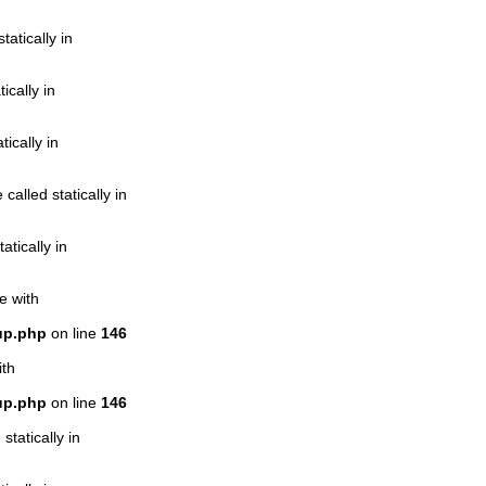
atically in
ically in
ically in
alled statically in
atically in
e with
up.php
on line
146
ith
up.php
on line
146
statically in