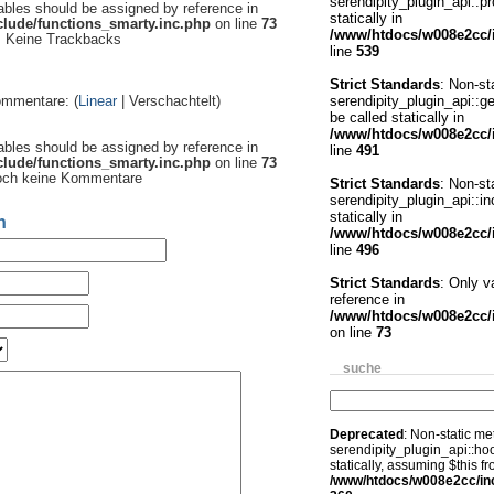
serendipity_plugin_api::pr
iables should be assigned by reference in
statically in
lude/functions_smarty.inc.php
on line
73
/www/htdocs/w008e2cc/i
Keine Trackbacks
line
539
Strict Standards
: Non-st
serendipity_plugin_api::g
ommentare: (
Linear
| Verschachtelt)
be called statically in
/www/htdocs/w008e2cc/i
iables should be assigned by reference in
line
491
lude/functions_smarty.inc.php
on line
73
ch keine Kommentare
Strict Standards
: Non-st
serendipity_plugin_api::in
statically in
n
/www/htdocs/w008e2cc/i
line
496
Strict Standards
: Only v
reference in
/www/htdocs/w008e2cc/i
on line
73
suche
Deprecated
: Non-static m
serendipity_plugin_api::ho
statically, assuming $this f
/www/htdocs/w008e2cc/incl