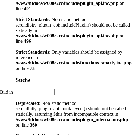
/www/htdocs/w008e2cc/include/plugin_api.inc.php
on
line
491
Strict Standards
: Non-static method
serendipity_plugin_api::includePlugin() should not be called
statically in
/www/htdocs/w008e2cc/include/plugin_api.inc.php
on
line
496
Strict Standards
: Only variables should be assigned by
reference in
/www/htdocs/w008e2cc/include/functions_smarty.inc.php
on line
73
Suche
Bild in
n.
Deprecated
: Non-static method
serendipity_plugin_api::hook_event() should not be called
statically, assuming $this from incompatible context in
/www/htdocs/w008e2cc/include/plugin_internal.inc.php
on line
360