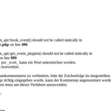
_api::hook_event() should not be called statically in
c.php
on line
496
_api::get_event_plugins() should not be called statically in
n line
989
 per _wort_ kann ein Wort unterstrichen werden.
 konvertiert.
kommentaren zu verhindern, bitte die Zeichenfolge im dargestellten 
lge richtig eingegeben wurde, kann der Kommentar angenommen werde
ützen muss um dieses Verfahren anzuwenden.
:
gen