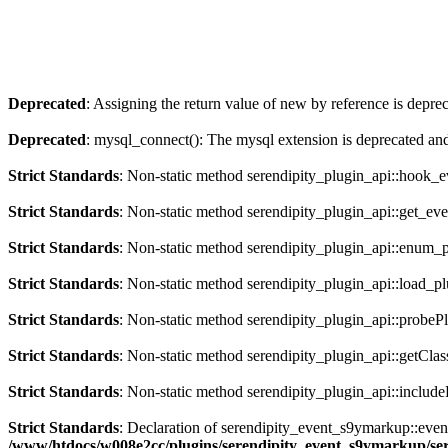
Deprecated
: Assigning the return value of new by reference is depre
Deprecated
: mysql_connect(): The mysql extension is deprecated and
Strict Standards
: Non-static method serendipity_plugin_api::hook_eve
Strict Standards
: Non-static method serendipity_plugin_api::get_even
Strict Standards
: Non-static method serendipity_plugin_api::enum_plu
Strict Standards
: Non-static method serendipity_plugin_api::load_plu
Strict Standards
: Non-static method serendipity_plugin_api::probePlu
Strict Standards
: Non-static method serendipity_plugin_api::getClas
Strict Standards
: Non-static method serendipity_plugin_api::includeP
Strict Standards
: Declaration of serendipity_event_s9ymarkup::ev
/www/htdocs/w008e2cc/plugins/serendipity_event_s9ymarkup/s