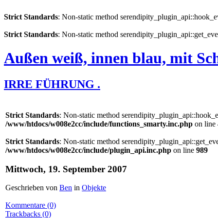
Strict Standards
: Non-static method serendipity_plugin_api::hook_eve
Strict Standards
: Non-static method serendipity_plugin_api::get_even
Außen weiß, innen blau, mit Sc
IRRE FÜHRUNG .
Strict Standards
: Non-static method serendipity_plugin_api::hook_eve
/www/htdocs/w008e2cc/include/functions_smarty.inc.php
on line
Strict Standards
: Non-static method serendipity_plugin_api::get_even
/www/htdocs/w008e2cc/include/plugin_api.inc.php
on line
989
Mittwoch, 19. September 2007
Geschrieben von
Ben
in
Objekte
Kommentare (0)
Trackbacks (0)