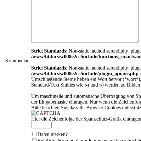
Strict Standards
: Non-static method serendipity_plugin
/www/htdocs/w008e2cc/include/functions_smarty.in
Kommentar
Strict Standards
: Non-static method serendipity_plugin
/www/htdocs/w008e2cc/include/plugin_api.inc.php
o
Umschließende Sterne heben ein Wort hervor (*wort*),
Standard-Text Smilies wie :-) und ;-) werden zu Bildern
Um maschinelle und automatische Übertragung von Spam
der Eingabemaske eintragen. Nur wenn die Zeichenfo
Bitte beachten Sie, dass Ihr Browser Cookies unterst
Hier die Zeichenfolge der Spamschutz-Grafik eintragen
Daten merken?
Bei Aktualisierung dieser Kommentare benachrichti