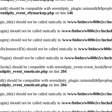
tall() should be compatible with serendipity_plugin::uninstall(&$propb
erendipity_event_s9ymarkup.php
on line
146
n_title() should not be called statically in
/www/htdocs/w008e2cc/inc
gin() should not be called statically in
/www/htdocs/w008e2cc/includ
gin() should not be called statically in
/www/htdocs/w008e2cc/includ
sByInstanceID() should not be called statically in
/www/htdocs/w008e2
lugin() should not be called statically in
/www/htdocs/w008e2cc/inclu
nt_hook() should be compatible with serendipity_event::event_hook($
ndipity_event_emoticate.php
on line
204
all() should be compatible with serendipity_plugin::uninstall(&$propbag
ndipity_event_emoticate.php
on line
204
n_title() should not be called statically in
/www/htdocs/w008e2cc/inc
gin() should not be called statically in
/www/htdocs/w008e2cc/includ
gin() should not be called statically in
/www/htdocs/w008e2cc/includ