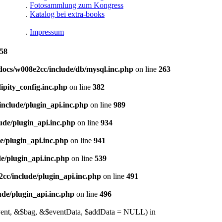
.
Fotosammlung zum Kongress
.
Katalog bei extra-books
.
Impressum
58
ocs/w008e2cc/include/db/mysql.inc.php
on line
263
pity_config.inc.php
on line
382
nclude/plugin_api.inc.php
on line
989
de/plugin_api.inc.php
on line
934
e/plugin_api.inc.php
on line
941
e/plugin_api.inc.php
on line
539
cc/include/plugin_api.inc.php
on line
491
de/plugin_api.inc.php
on line
496
$event, &$bag, &$eventData, $addData = NULL) in