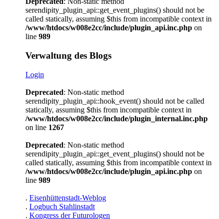
Deprecated
: Non-static method
serendipity_plugin_api::get_event_plugins() should not be
called statically, assuming $this from incompatible context in
/www/htdocs/w008e2cc/include/plugin_api.inc.php
on
line
989
Verwaltung des Blogs
Login
Deprecated
: Non-static method
serendipity_plugin_api::hook_event() should not be called
statically, assuming $this from incompatible context in
/www/htdocs/w008e2cc/include/plugin_internal.inc.php
on line
1267
Deprecated
: Non-static method
serendipity_plugin_api::get_event_plugins() should not be
called statically, assuming $this from incompatible context in
/www/htdocs/w008e2cc/include/plugin_api.inc.php
on
line
989
.
Eisenhüttenstadt-Weblog
.
Logbuch Stahlinstadt
.
Kongress der Futurologen