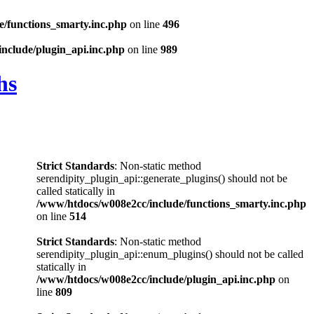
/functions_smarty.inc.php
on line
496
nclude/plugin_api.inc.php
on line
989
hs
Strict Standards
: Non-static method
serendipity_plugin_api::generate_plugins() should not be
called statically in
/www/htdocs/w008e2cc/include/functions_smarty.inc.php
on line
514
Strict Standards
: Non-static method
serendipity_plugin_api::enum_plugins() should not be called
statically in
/www/htdocs/w008e2cc/include/plugin_api.inc.php
on
line
809