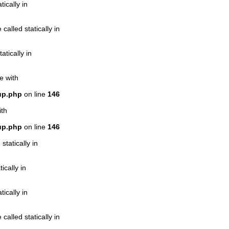
ically in
alled statically in
atically in
e with
up.php
on line
146
ith
up.php
on line
146
statically in
ically in
ically in
alled statically in