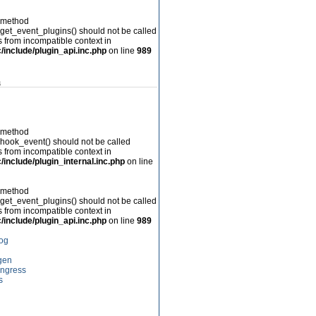
c method
:get_event_plugins() should not be called
is from incompatible context in
include/plugin_api.inc.php
on line
989
s
c method
:hook_event() should not be called
is from incompatible context in
nclude/plugin_internal.inc.php
on line
c method
:get_event_plugins() should not be called
is from incompatible context in
include/plugin_api.inc.php
on line
989
log
gen
ngress
s