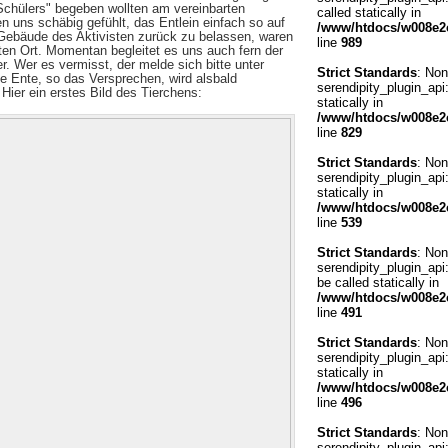
 Schülers" begeben wollten am vereinbarten
called statically in
en uns schäbig gefühlt, das Entlein einfach so auf
/www/htdocs/w008e2c
ebäude des Aktivisten zurück zu belassen, waren
line
989
ten Ort. Momentan begleitet es uns auch fern der
. Wer es vermisst, der melde sich bitte unter
Strict Standards
: Non
e Ente, so das Versprechen, wird alsbald
serendipity_plugin_api:
Hier ein erstes Bild des Tierchens:
statically in
/www/htdocs/w008e2c
line
829
Strict Standards
: Non
serendipity_plugin_api
statically in
/www/htdocs/w008e2c
line
539
Strict Standards
: Non
serendipity_plugin_api
be called statically in
/www/htdocs/w008e2c
line
491
Strict Standards
: Non
serendipity_plugin_api:
statically in
/www/htdocs/w008e2c
line
496
Strict Standards
: Non
serendipity_plugin_api: