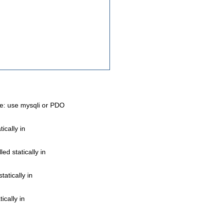
re: use mysqli or PDO
ically in
ed statically in
atically in
ically in