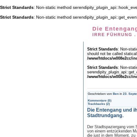
Strict Standards
: Non-static method serendipity_plugin_api::hook_even
Strict Standards
: Non-static method serendipity_plugin_api::get_event_
Die Entengang
IRRE FÜHRUNG .
Strict Standards
: Non-stat
should not be called statical
/www/htdocs/w008e2cc/inc
Strict Standards
: Non-stat
serendipity_plugin_api::get_
/www/htdocs/w008e2cc/inc
Geschrieben von
Ben
in
23. Sept
Kommentare (0)
Trackbacks (2)
Die Entengang und ihr
Stadtrundgang.
Der Stadtspaziergang vom 
von einem entzückenden Mas
die just in dem Moment, zu 