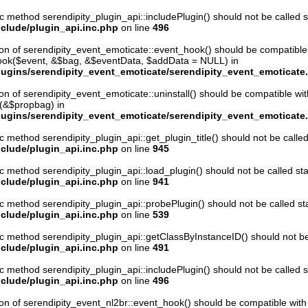
ic method serendipity_plugin_api::includePlugin() should not be called st
clude/plugin_api.inc.php
on line
496
ion of serendipity_event_emoticate::event_hook() should be compatible
hook($event, &$bag, &$eventData, $addData = NULL) in
ugins/serendipity_event_emoticate/serendipity_event_emoticate
ion of serendipity_event_emoticate::uninstall() should be compatible wit
l(&$propbag) in
ugins/serendipity_event_emoticate/serendipity_event_emoticate
ic method serendipity_plugin_api::get_plugin_title() should not be called 
clude/plugin_api.inc.php
on line
945
ic method serendipity_plugin_api::load_plugin() should not be called stat
clude/plugin_api.inc.php
on line
941
ic method serendipity_plugin_api::probePlugin() should not be called stat
clude/plugin_api.inc.php
on line
539
ic method serendipity_plugin_api::getClassByInstanceID() should not be c
clude/plugin_api.inc.php
on line
491
ic method serendipity_plugin_api::includePlugin() should not be called st
clude/plugin_api.inc.php
on line
496
ion of serendipity_event_nl2br::event_hook() should be compatible with