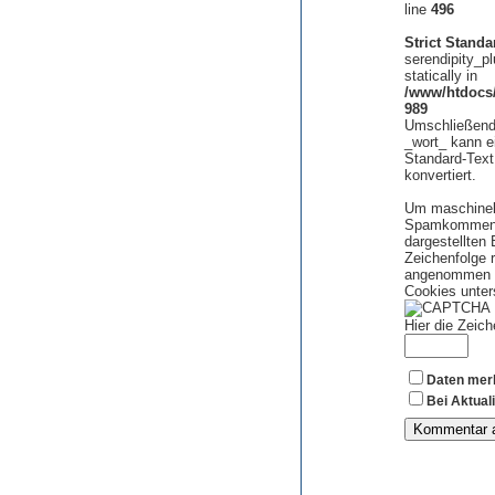
line
496
Strict Standa
serendipity_pl
statically in
/www/htdocs/
989
Umschließende
_wort_ kann e
Standard-Text 
konvertiert.
Um maschinel
Spamkommentar
dargestellten
Zeichenfolge 
angenommen we
Cookies unte
Hier die Zeic
Daten mer
Bei Aktual