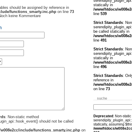
serendipity_plugin_api
statically in
iables should be assigned by reference in
/www/htdocs/w008e2c
lude/functions_smarty.inc.php
on line
73
line
539
Noch keine Kommentare
Strict Standards
: Non
serendipity_plugin_api
n
be called statically in
/www/htdocs/w008e2c
line
491
Strict Standards
: Non
serendipity_plugin_api:
statically in
/www/htdocs/w008e2c
line
496
Strict Standards
: Onl
reference in
/www/htdocs/w008e2c
on line
73
suche
Deprecated
: Non-stati
rds
: Non-static method
serendipity_plugin_api:
ugin_api::hook_event() should not be called
statically, assuming $th
/www/htdocs/w008e2cc/i
w008e2cc/include/functions_smarty.inc.php
on