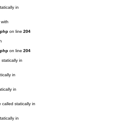
atically in
 with
.php
on line
204
h
.php
on line
204
statically in
ically in
ically in
alled statically in
atically in