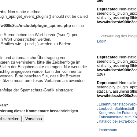
360
Deprecated
: Non-stati
rds
: Non-static method
serendipity_plugin_api:
ugin_api::get_event_plugins() should not be called
statically, assuming $th
/www/htdocs/w008e2cc/
w008e2cc/include/plugin_api.inc.php
on line
 Sterne heben ein Wort hervor (*wort*), per
verwaltung des blog
in Wort unterstrichen werden.
Login
Smilies wie :-) und ;-) werden zu Bildern
Deprecated
: Non-stati
le und automatische Übertragung von
serendipity_plugin_api:
en zu verhindern, bitte die Zeichenfolge im
statically, assuming $th
 Bild in der Eingabemaske eintragen. Nur wenn die
/www/htdocs/w008e2cc/i
richtig eingegeben wurde, kann der Kommentar
1267
rden. Bitte beachten Sie, dass Ihr Browser
rstützen muss um dieses Verfahren anzuwenden.
Deprecated
: Non-stati
serendipity_plugin_api:
henfolge der Spamschutz-Grafik eintragen:
statically, assuming $th
/www/htdocs/w008e2cc/
.
Eisenhüttenstadt-Web
ken?
.
Logbuch Stahlinstadt
isierung dieser Kommentare benachrichtigen
.
Kongress der Futurolo
.
Fotosammlung zum Ko
.
Katalog bei extra-book
.
Impressum