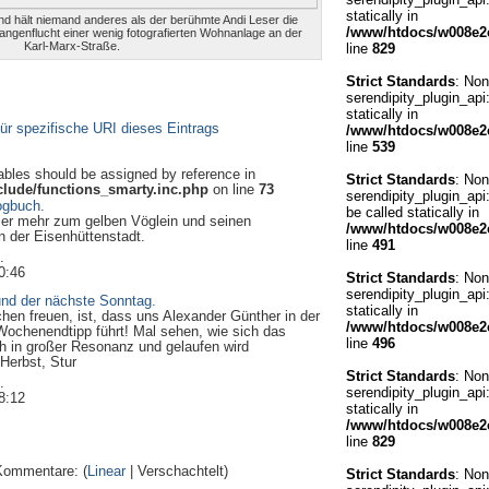
statically in
nd hält niemand anderes als der berühmte Andi Leser die
/www/htdocs/w008e2c
angenflucht einer wenig fotografierten Wohnanlage an der
Karl-Marx-Straße.
line
829
Strict Standards
: Non
serendipity_plugin_api
statically in
ür spezifische URI dieses Eintrags
/www/htdocs/w008e2c
line
539
iables should be assigned by reference in
Strict Standards
: Non
lude/functions_smarty.inc.php
on line
73
serendipity_plugin_api
ogbuch.
be called statically in
hier mehr zum gelben Vöglein und seinen
/www/htdocs/w008e2c
n der Eisenhüttenstadt.
line
491
.
0:46
Strict Standards
: Non
serendipity_plugin_api:
und der nächste Sonntag.
statically in
en freuen, ist, dass uns Alexander Günther in der
/www/htdocs/w008e2c
ochenendtipp führt! Mal sehen, wie sich das
line
496
ich in großer Resonanz und gelaufen wird
 Herbst, Stur
Strict Standards
: Non
.
serendipity_plugin_api:
8:12
statically in
/www/htdocs/w008e2c
line
829
Kommentare: (
Linear
| Verschachtelt)
Strict Standards
: Non