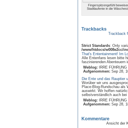
Fingerspitzengefühl beweise
Stadtlaufente in die Wäschest
Trackbacks
Trackback f
Strict Standards
: Only var
/www/htdocs/w008e2cc/inc
That's Ententainment! Im L
Alle Entenfans lesen bitte 
faszinierenden Abenteuern i
Weblog:
IRRE FÜHRUNG 
Aufgenommen:
Sep 28, 1
Die Ente und das Rauptier 
Worüber wir uns ausgesproch
Place-Blog-Rundschau als W
auswirkt. Wir hoffen natürl
selbstverständlich auch bei
Weblog:
IRRE FÜHRUNG 
Aufgenommen:
Sep 28, 1
Kommentare
Ansicht der 