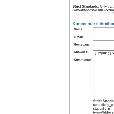
Strict Standards
: Only var
/www/htdocs/w008e2cc/inc
Kommentar schreibe
Name
E-Mail
Homepage
Antwort zu
Kommentar
Strict Standa
serendipity_pl
statically in
/www/htdocs/