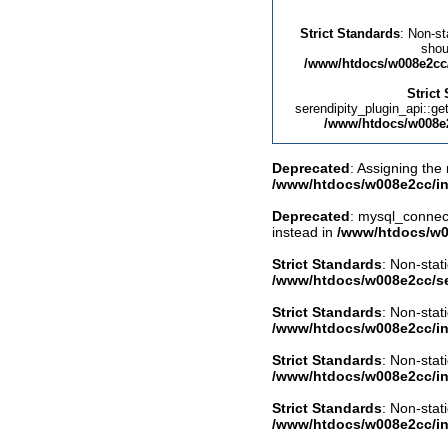
Strict Standards
: Non-st
shou
/www/htdocs/w008e2cc/
Strict
serendipity_plugin_api::get
/www/htdocs/w008e2
Deprecated
: Assigning the
/www/htdocs/w008e2cc/in
Deprecated
: mysql_connect
instead in
/www/htdocs/w0
Strict Standards
: Non-stat
/www/htdocs/w008e2cc/se
Strict Standards
: Non-stat
/www/htdocs/w008e2cc/in
Strict Standards
: Non-stat
/www/htdocs/w008e2cc/in
Strict Standards
: Non-stat
/www/htdocs/w008e2cc/in