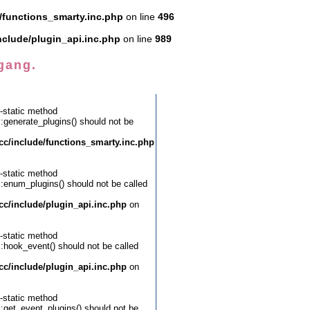
functions_smarty.inc.php
on line
496
clude/plugin_api.inc.php
on line
989
gang.
-static method
::generate_plugins() should not be
c/include/functions_smarty.inc.php
-static method
::enum_plugins() should not be called
c/include/plugin_api.inc.php
on
-static method
::hook_event() should not be called
c/include/plugin_api.inc.php
on
-static method
::get_event_plugins() should not be