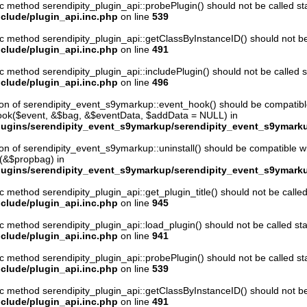
ic method serendipity_plugin_api::probePlugin() should not be called stat
clude/plugin_api.inc.php
on line
539
ic method serendipity_plugin_api::getClassByInstanceID() should not be c
clude/plugin_api.inc.php
on line
491
ic method serendipity_plugin_api::includePlugin() should not be called st
clude/plugin_api.inc.php
on line
496
ion of serendipity_event_s9ymarkup::event_hook() should be compatibl
hook($event, &$bag, &$eventData, $addData = NULL) in
ugins/serendipity_event_s9ymarkup/serendipity_event_s9ymark
ion of serendipity_event_s9ymarkup::uninstall() should be compatible w
l(&$propbag) in
ugins/serendipity_event_s9ymarkup/serendipity_event_s9ymark
ic method serendipity_plugin_api::get_plugin_title() should not be called 
clude/plugin_api.inc.php
on line
945
ic method serendipity_plugin_api::load_plugin() should not be called stat
clude/plugin_api.inc.php
on line
941
ic method serendipity_plugin_api::probePlugin() should not be called stat
clude/plugin_api.inc.php
on line
539
ic method serendipity_plugin_api::getClassByInstanceID() should not be c
clude/plugin_api.inc.php
on line
491