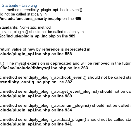
Startseite
-
Ursprung
atic method serendipity_plugin_api::hook_event()
ld not be called statically in
include/functions_smarty.inc.php
on line
496
 Standards
: Non-static method
_event_plugins() should not be called statically in
cc/include/plugin_api.inc.php
on line
989
 return value of new by reference is deprecated in
clude/plugin_api.inc.php
on line
558
(): The mysql extension is deprecated and will be removed in the futu
08e2cc/include/db/mysql.inc.php
on line
263
ic method serendipity_plugin_api::hook_event() should not be called stat
rendipity_config.inc.php
on line
382
ic method serendipity_plugin_api::get_event_plugins() should not be call
clude/plugin_api.inc.php
on line
989
ic method serendipity_plugin_api::enum_plugins() should not be called st
clude/plugin_api.inc.php
on line
934
ic method serendipity_plugin_api::load_plugin() should not be called stat
clude/plugin_api.inc.php
on line
941