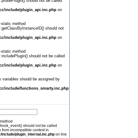
::probePlugin() should not be called
c/include/plugin_api.inc.php
on
-static method
::getClassByInstanceID() should not
c/include/plugin_api.inc.php
on
-static method
:includePlugin() should not be called
c/include/plugin_api.inc.php
on
y variables should be assigned by
c/include/functions_smarty.inc.php
c method
:hook_event() should not be called
is from incompatible context in
nclude/plugin_internal.inc.php
on line